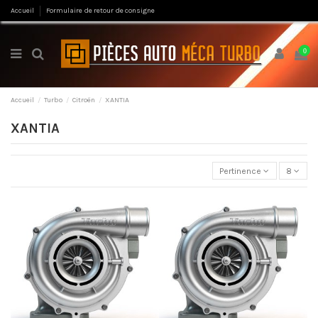
Accueil
Formulaire de retour de consigne
0
Accueil
Turbo
Citroën
XANTIA
XANTIA
Pertinence
8