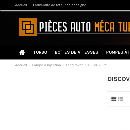
Accueil
Formulaire de retour de consigne
TURBO
BOÎTES DE VITESSES
POMPES À 
Accueil
Pompe à injection
Land rover
DISCOVERY
DISCOV