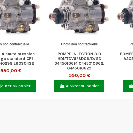
 à haute pression
POMPE INJECTION 3.0
POMPE
ge standard CP1
HDI/TDV6/SDC6/D/SD
A2C5
010298 LR030432
0445010614 0445010662,
0445010629
590,00 €
590,00 €
jouter au panier
Ajouter au panier