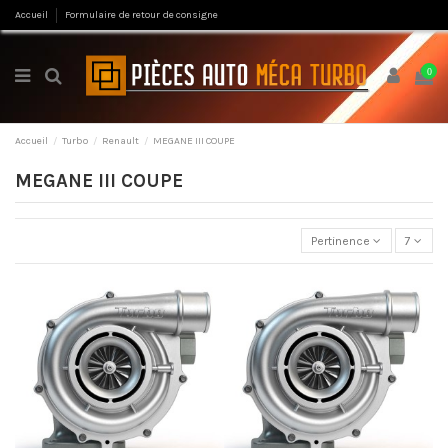
Accueil
Formulaire de retour de consigne
0
Accueil
Turbo
Renault
MEGANE III COUPE
MEGANE III COUPE
Pertinence
7