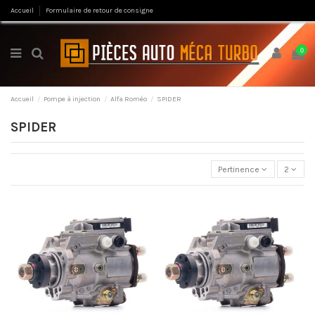
Accueil
Formulaire de retour de consigne
0
Accueil
Pompe à injection
Alfa Roméo
SPIDER
SPIDER
Pertinence
2