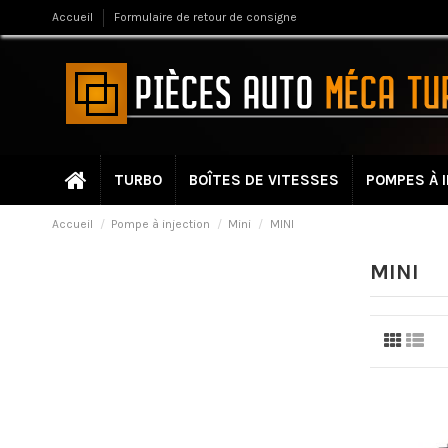
Accueil
Formulaire de retour de consigne
TURBO
BOÎTES DE VITESSES
POMPES À 
Accueil
Pompe à injection
Mini
MINI
MINI