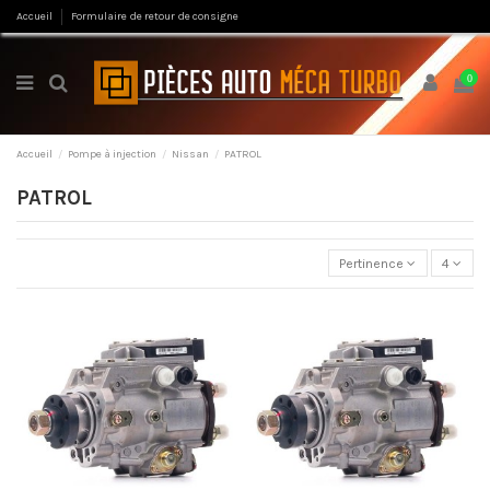
Accueil
Formulaire de retour de consigne
0
Accueil
Pompe à injection
Nissan
PATROL
PATROL
Pertinence
4