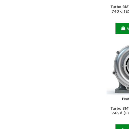
Turbo BM
740 d (E
A
Turbo BM
745 d (E