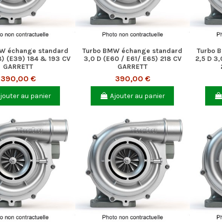
W échange standard
Turbo BMW échange standard
Turbo 
8) (E39) 184 & 193 CV
3,0 D (E60 / E61/ E65) 218 CV
2,5 D 3,
GARRETT
GARRETT
390,00 €
390,00 €
jouter au panier
Ajouter au panier