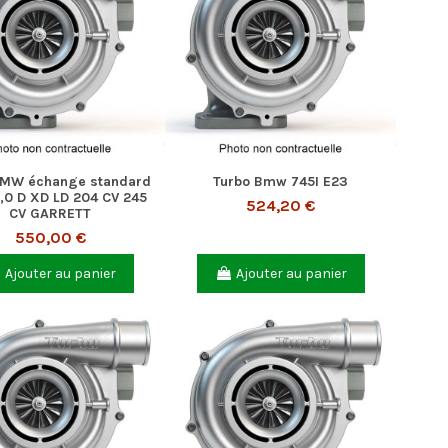
BMW échange standard
Turbo Bmw 745I E23
3,0 D XD LD 204 CV 245
524,20 €
CV GARRETT
550,00 €
Ajouter au panier
Ajouter au panier