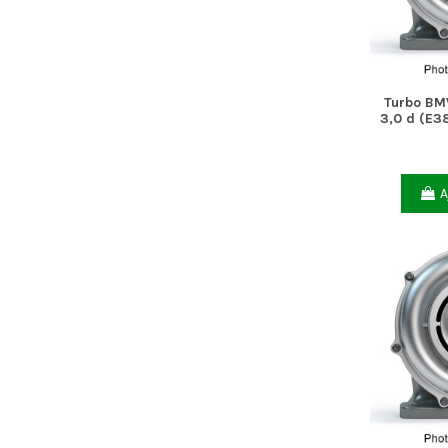
Turbo BM
3,0 d (E3
A