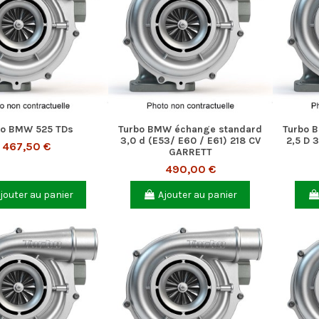
bo BMW 525 TDs
Turbo BMW échange standard
Turbo 
3,0 d (E53/ E60 / E61) 218 CV
2,5 D 
467,50 €
GARRETT
490,00 €
jouter au panier
Ajouter au panier