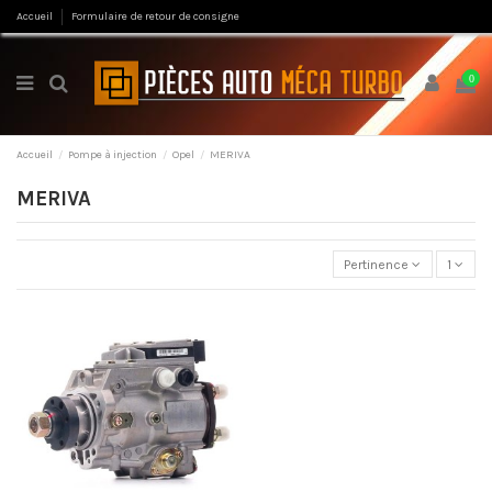
Accueil
Formulaire de retour de consigne
0
Accueil
Pompe à injection
Opel
MERIVA
MERIVA
Pertinence
1