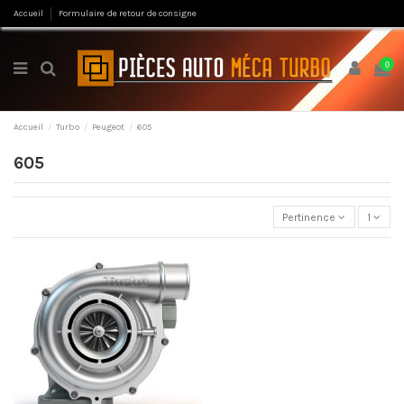
Accueil
Formulaire de retour de consigne
0
Accueil
Turbo
Peugeot
605
605
Pertinence
1