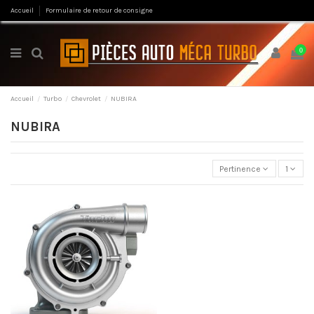
Accueil
Formulaire de retour de consigne
0
Accueil
Turbo
Chevrolet
NUBIRA
NUBIRA
Pertinence
1