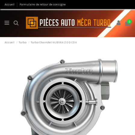
Accueil
Formulaire de retour de consigne
0
Accueil
Turbo
Turbo Chevrolet NUBIRA 2.0 D CDX