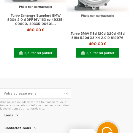
Turbo Echange Standard BMW
520d 2.0 d DPF 16V 163 cv 49335-
00600, 49335-00601,...
490,00 €
Turbo BMW 118d 120d 220d 418d
518d 520d X3 X4 2.0 D 819976
490,00 €
Ajouter au panier
Ajouter au panier
Vous pouvez vous désinscrire à tout moment. Vous
trouverez pour cela nos informations de contact dans
les conditions d'utilisation du site.
Liens
Contactez-nous