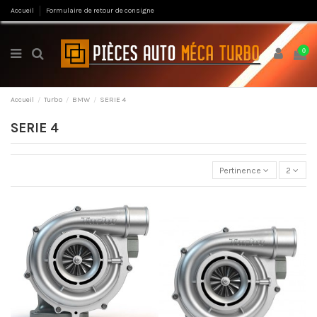
Accueil
Formulaire de retour de consigne
0
Accueil
Turbo
BMW
SERIE 4
SERIE 4
Pertinence
2