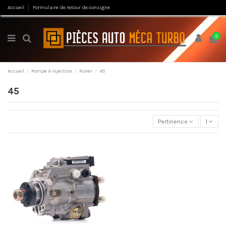
Accueil
Formulaire de retour de consigne
0
Accueil
Pompe à injection
Rover
45
45
Pertinence
1