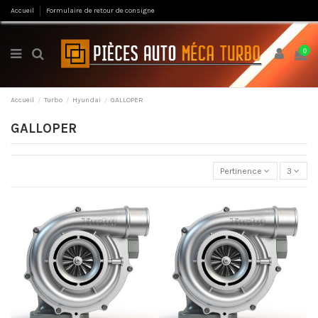
Accueil
Formulaire de retour de consigne
0
Accueil
Turbo
Hyundai
GALLOPER
GALLOPER
Pertinence
3