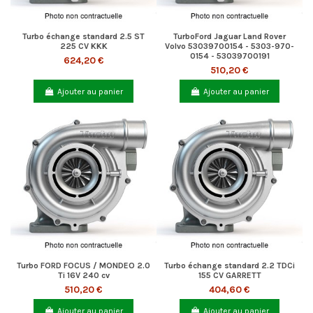
Turbo échange standard 2.5 ST
TurboFord Jaguar Land Rover
225 CV KKK
Volvo 53039700154 - 5303-970-
0154 - 53039700191
624,20 €
510,20 €
Ajouter au panier
Ajouter au panier
Turbo FORD FOCUS / MONDEO 2.0
Turbo échange standard 2.2 TDCi
Ti 16V 240 cv
155 CV GARRETT
510,20 €
404,60 €
Ajouter au panier
Ajouter au panier