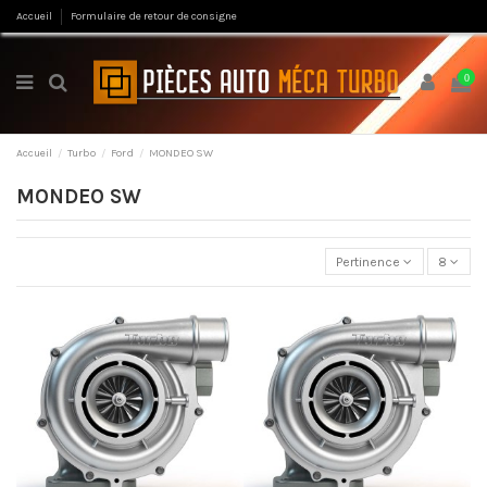
Accueil
Formulaire de retour de consigne
0
Accueil
Turbo
Ford
MONDEO SW
MONDEO SW
Pertinence
8