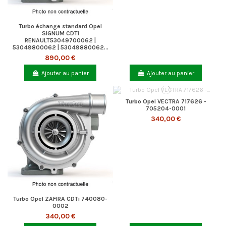
Turbo échange standard Opel
SIGNUM CDTi
RENAULT53049700062 |
53049800062 | 53049880062...
890,00 €
Ajouter au panier
Ajouter au panier
Turbo Opel VECTRA 717626 -
705204-0001
340,00 €
Turbo Opel ZAFIRA CDTi 740080-
0002
340,00 €