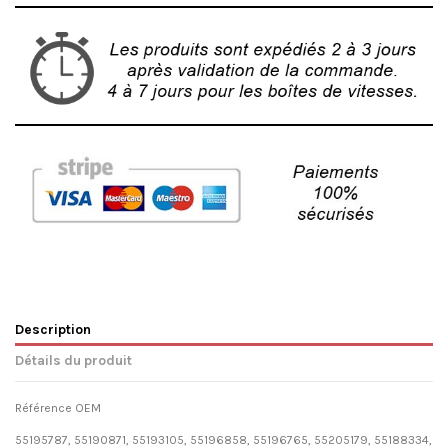
Description
Détails du produit
Référence OEM
55195787, 55190871, 55193105, 55196858, 55196765, 55205179, 55188334,