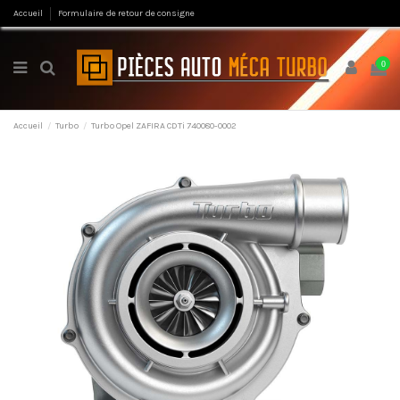
Accueil
Formulaire de retour de consigne
0
Accueil
Turbo
Turbo Opel ZAFIRA CDTi 740080-0002