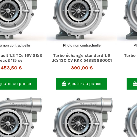
ault 1.2 TCe 16V S&S
Turbo échange standard 1.6
Turbo
eco2 115 cv
dCi 130 CV KKK 54389880001
453,50 €
390,00 €
jouter au panier
Ajouter au panier