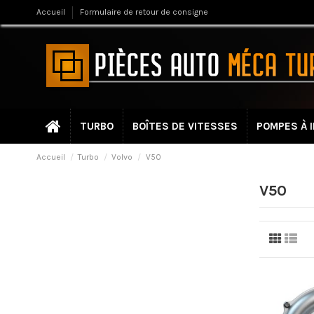
Accueil
Formulaire de retour de consigne
TURBO
BOÎTES DE VITESSES
POMPES À 
Accueil
Turbo
Volvo
V50
V50