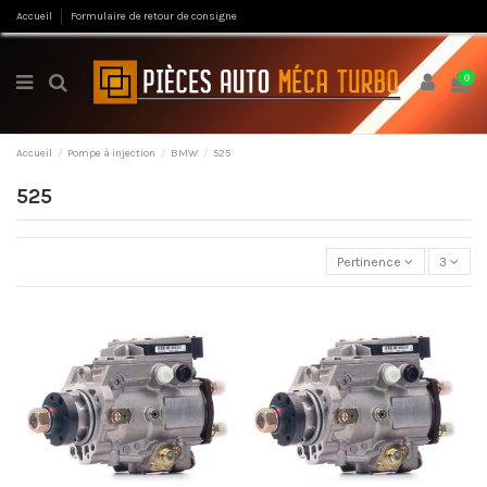
Accueil
Formulaire de retour de consigne
0
Accueil
Pompe à injection
BMW
525
525
Pertinence
3