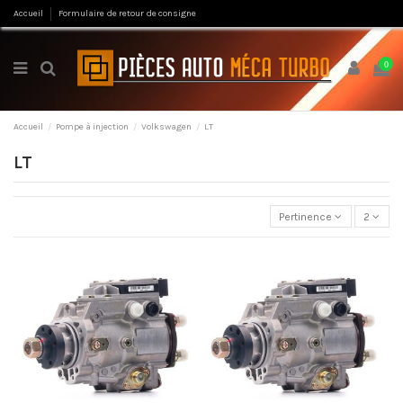
Accueil
Formulaire de retour de consigne
0
Accueil
Pompe à injection
Volkswagen
LT
LT
Pertinence
2