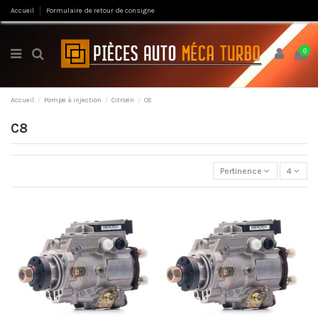
Accueil
Formulaire de retour de consigne
0
Accueil
Pompe à injection
Citroën
C8
C8
Pertinence
4