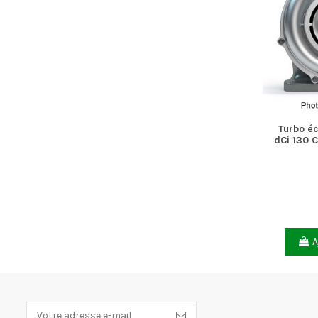
Turbo é
dCi 130 
A