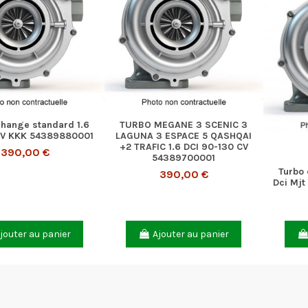
change standard 1.6
TURBO MEGANE 3 SCENIC 3
CV KKK 54389880001
LAGUNA 3 ESPACE 5 QASHQAI
+2 TRAFIC 1.6 DCI 90-130 CV
390,00 €
54389700001
Turbo 
390,00 €
Dci Mjt
jouter au panier
Ajouter au panier