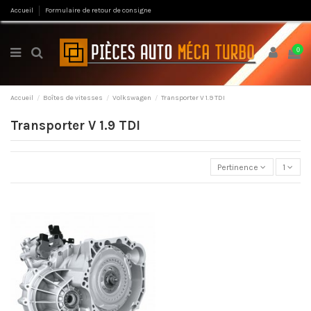
Accueil
Formulaire de retour de consigne
0
Accueil
Boîtes de vitesses
Volkswagen
Transporter V 1.9 TDI
Transporter V 1.9 TDI
Pertinence
1