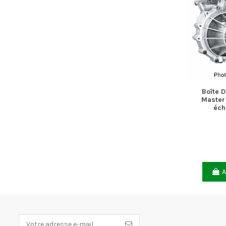
Boîte D
Master 
éch
A