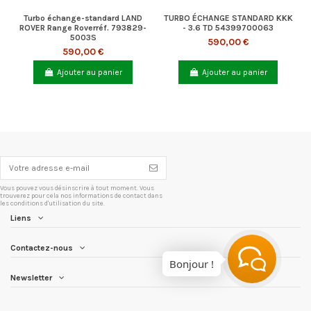
Turbo échange-standard LAND
TURBO ÉCHANGE STANDARD KKK
ROVER Range Roverréf. 793829-
- 3.6 TD 54399700063
5003S
590,00 €
590,00 €
Ajouter au panier
Ajouter au panier
Vous pouvez vous désinscrire à tout moment. Vous
trouverez pour cela nos informations de contact dans
les conditions d'utilisation du site.
Liens
Contactez-nous
Bonjour !
Newsletter