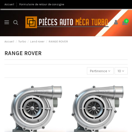
Accueil
Formulaire de retour de consigne
0
Accueil
Turbo
Land rover
RANGE ROVER
RANGE ROVER
Pertinence
10