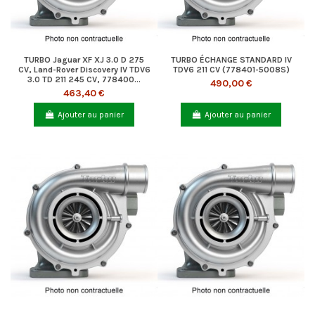
TURBO Jaguar XF XJ 3.0 D 275
TURBO ÉCHANGE STANDARD IV
CV, Land-Rover Discovery IV TDV6
TDV6 211 CV (778401-5008S)
3.0 TD 211 245 CV, 778400...
490,00 €
463,40 €
Ajouter au panier
Ajouter au panier