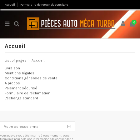
Accueil
Formulaire de retour de consigne
0
Accueil
List of pages in Accueil:
Livraison
Mentions légales
Conditions générales de vente
A propos
Paiement sécurisé
Formulaire de réclamation
L'échange standard
Vous pouvez vous désinscrire à tout moment. Vous
trouverez pour cela nos informations de contact dans