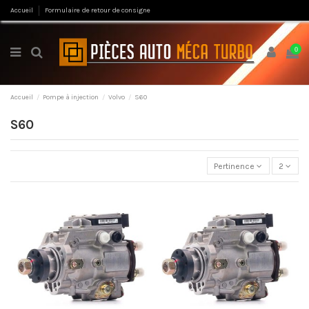
Accueil
Formulaire de retour de consigne
0
Accueil
Pompe à injection
Volvo
S60
S60
Pertinence
2