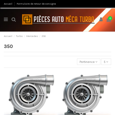
Accueil
Formulaire de retour de consigne
0
Accueil
Turbo
Mercedes
350
350
Pertinence
5