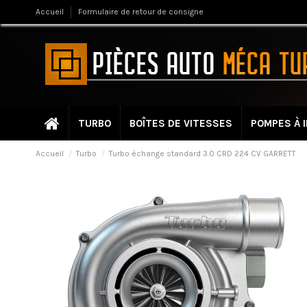
Accueil
Formulaire de retour de consigne
TURBO
BOÎTES DE VITESSES
POMPES À 
Accueil
Turbo
Turbo échange standard 3.0 CRD 224 CV GARRETT