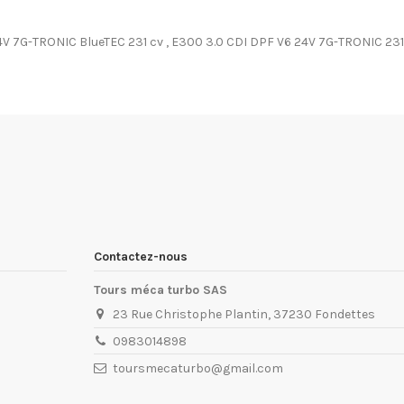
4V 7G-TRONIC BlueTEC 231 cv , E300 3.0 CDI DPF V6 24V 7G-TRONIC 231
Contactez-nous
Tours méca turbo SAS
23 Rue Christophe Plantin, 37230 Fondettes
0983014898
toursmecaturbo@gmail.com