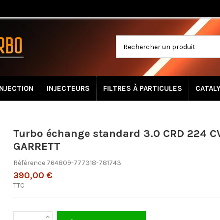
INJECTION
INJECTEURS
FILTRES À PARTICULES
CATAL
Turbo échange standard 3.0 CRD 224 C
GARRETT
Référence
764809-777318-781743
390,00 €
TTC