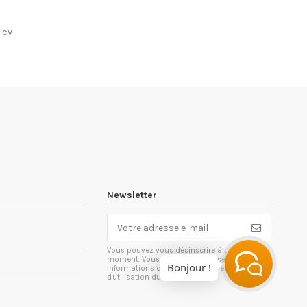
 cv
Newsletter
Vous pouvez vous désinscrire à tout
moment. Vous trouverez pour cela nos
Bonjour !
informations de contact dans les conditions
d'utilisation du site.