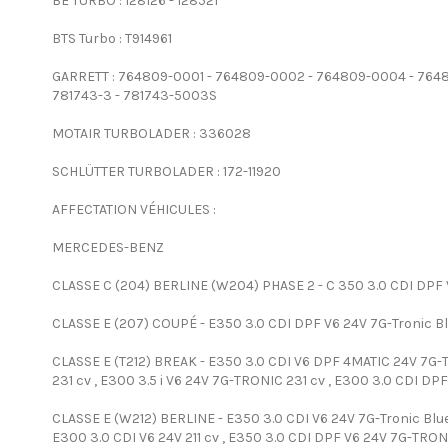
BE TURBO : 128126 - 128521
BTS Turbo : T914961
GARRETT : 764809-0001 - 764809-0002 - 764809-0004 - 764809
781743-3 - 781743-5003S
MOTAIR TURBOLADER : 336028
SCHLÜTTER TURBOLADER : 172-11920
AFFECTATION VÉHICULES :
MERCEDES-BENZ
CLASSE C (204) BERLINE (W204) PHASE 2 - C 350 3.0 CDI DPF
CLASSE E (207) COUPÉ - E350 3.0 CDI DPF V6 24V 7G-Tronic B
CLASSE E (T212) BREAK - E350 3.0 CDI V6 DPF 4MATIC 24V 7G-T
231 cv , E300 3.5 i V6 24V 7G-TRONIC 231 cv , E300 3.0 CDI D
CLASSE E (W212) BERLINE - E350 3.0 CDI V6 24V 7G-Tronic BlueT
E300 3.0 CDI V6 24V 211 cv , E350 3.0 CDI DPF V6 24V 7G-TRON