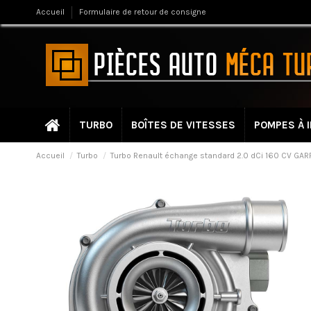
Accueil
Formulaire de retour de consigne
TURBO
BOÎTES DE VITESSES
POMPES À 
Accueil
Turbo
Turbo Renault échange standard 2.0 dCi 160 CV GAR