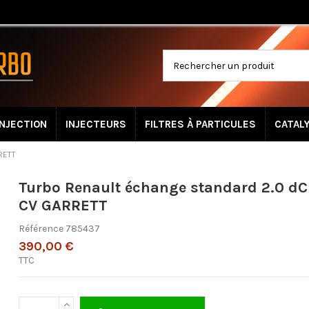
INJECTION
INJECTEURS
FILTRES À PARTICULES
CATAL
RETT
Turbo Renault échange standard 2.0 dC
CV GARRETT
Référence
785437
390,00 €
TTC