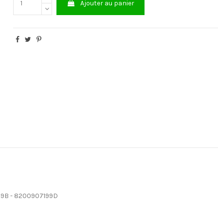
Ajouter au panier
199B - 8200907199D