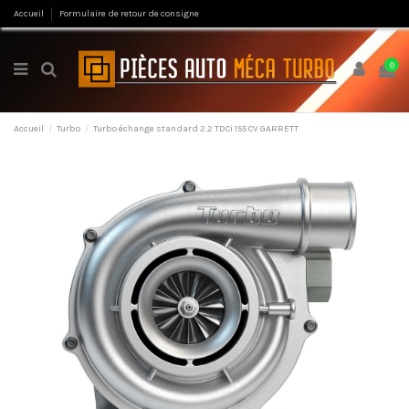
Accueil
Formulaire de retour de consigne
0
Accueil
Turbo
Turbo échange standard 2.2 TDCi 155 CV GARRETT