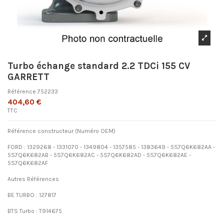
Turbo échange standard 2.2 TDCi 155 CV
GARRETT
Référence
752233
404,60 €
TTC
Référence constructeur (Numéro OEM)
FORD : 1329268 - 1331070 - 1349804 - 1357585 - 1383649 - 5S7Q6K682AA -
5S7Q6K682AB - 5S7Q6K682AC - 5S7Q6K682AD - 5S7Q6K682AE -
5S7Q6K682AF
Autres Références
BE TURBO : 127817
BTS Turbo : T914675