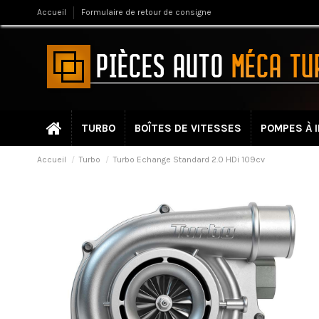
Accueil
Formulaire de retour de consigne
TURBO
BOÎTES DE VITESSES
POMPES À 
Accueil
Turbo
Turbo Echange Standard 2.0 HDi 109cv