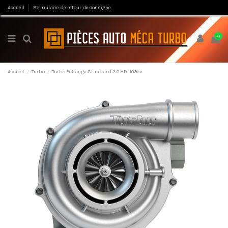
Accueil
Formulaire de retour de consigne
0
Accueil
Turbo
Turbo Echange Standard 2.0 HDi 109cv