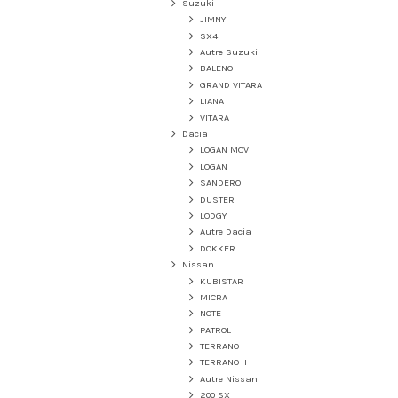
Suzuki
JIMNY
SX4
Autre Suzuki
BALENO
GRAND VITARA
LIANA
VITARA
Dacia
LOGAN MCV
LOGAN
SANDERO
DUSTER
LODGY
Autre Dacia
DOKKER
Nissan
KUBISTAR
MICRA
NOTE
PATROL
TERRANO
TERRANO II
Autre Nissan
200 SX