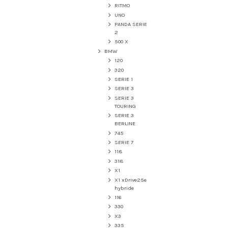
RITMO
UNO
PANDA SERIE
2
500 X
BMW
120
320
SERIE 1
SERIE 3
SERIE 3
TOURING
SERIE 3
BERLINE
745
SERIE 7
118
318
X1
X1 xDrive25e
hybride
116
330
X3
335