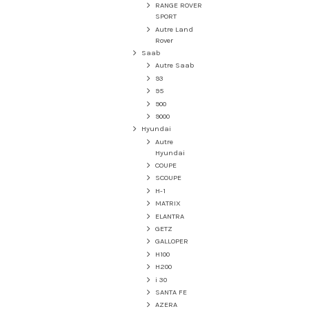
RANGE ROVER
SPORT
Autre Land
Rover
Saab
Autre Saab
93
95
900
9000
Hyundai
Autre
Hyundai
COUPE
SCOUPE
H-1
MATRIX
ELANTRA
GETZ
GALLOPER
H100
H200
i 30
SANTA FE
AZERA