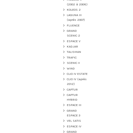
(2002 à 2008)
KOLEOS 2
LAGUNA III
(après 2007)
FLUENCE
GRAND
SCENIC 2
ESPACE V
KADJAR
TALISMAN
TRAFIC
SCENIC II
WIND
CLIO IV ESTATE
CLIO IV (après
2012)
CAPTUR
CAPTUR
HYBRID
ESPACE III
GRAND
ESPACE 3
VEL SATIS
ESPACE IV
GRAND