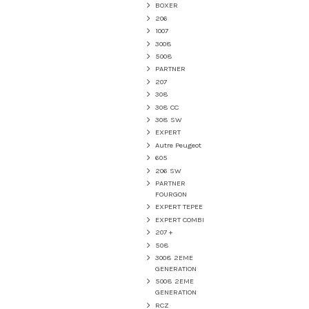
BOXER
206
1007
3008
5008
PARTNER
207
308
308 CC
308 SW
EXPERT
Autre Peugeot
605
206 SW
PARTNER
FOURGON
EXPERT TEPEE
EXPERT COMBI
207 +
508
3008 2EME
GENERATION
5008 2EME
GENERATION
RCZ