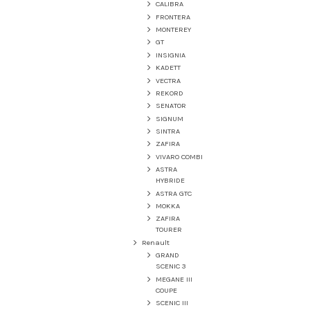
CALIBRA
FRONTERA
MONTEREY
GT
INSIGNIA
KADETT
VECTRA
REKORD
SENATOR
SIGNUM
SINTRA
ZAFIRA
VIVARO COMBI
ASTRA
HYBRIDE
ASTRA GTC
MOKKA
ZAFIRA
TOURER
Renault
GRAND
SCENIC 3
MEGANE III
COUPE
SCENIC III