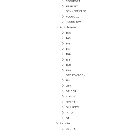
ECOSPORT
TRANSIT
CONNECT ELEC
FOCUS CC
FOCUS SW
Alfa Roméo
155
145
146
147
156
166
159
159
SPORTWAGON
164
GTV
SPIDER
ALFA 90
BRERA
GIULIETTA
MITO
GT
Lancia
DEDRA