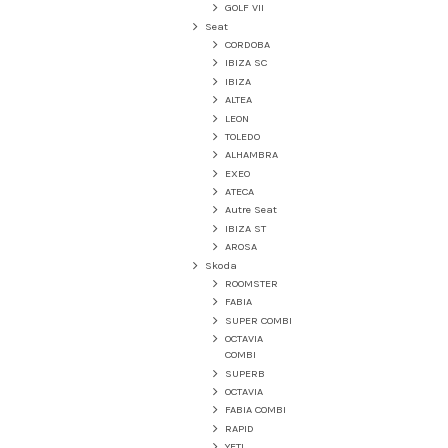
GOLF VII
Seat
CORDOBA
IBIZA SC
IBIZA
ALTEA
LEON
TOLEDO
ALHAMBRA
EXEO
ATECA
Autre Seat
IBIZA ST
AROSA
Skoda
ROOMSTER
FABIA
SUPER COMBI
OCTAVIA
COMBI
SUPERB
OCTAVIA
FABIA COMBI
RAPID
YETI