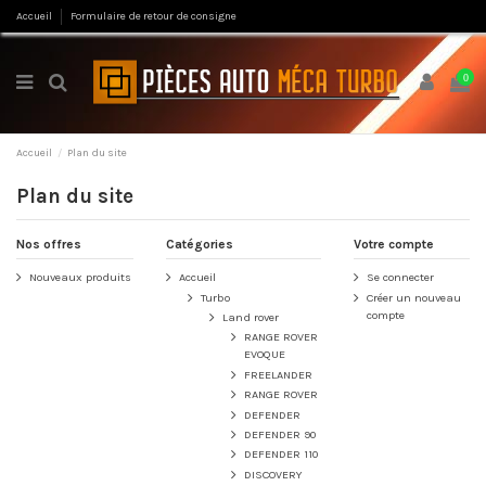
Accueil
Formulaire de retour de consigne
0
Accueil
Plan du site
Plan du site
Nos offres
Catégories
Votre compte
Nouveaux produits
Accueil
Se connecter
Turbo
Créer un nouveau
compte
Land rover
RANGE ROVER
EVOQUE
FREELANDER
RANGE ROVER
DEFENDER
DEFENDER 90
DEFENDER 110
DISCOVERY