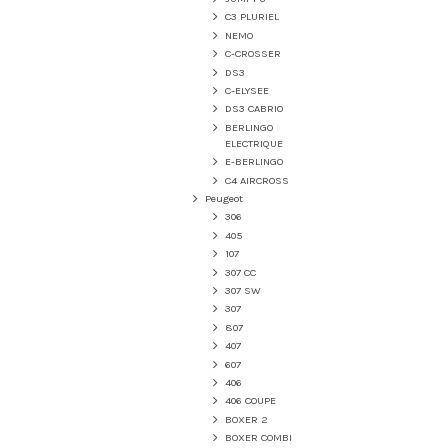
C3 PLURIEL
NEMO
C-CROSSER
DS3
C-ELYSEE
DS3 CABRIO
BERLINGO
ELECTRIQUE
E-BERLINGO
C4 AIRCROSS
Peugeot
306
405
107
307 CC
307 SW
307
807
407
607
406
406 COUPE
BOXER 2
BOXER COMBI