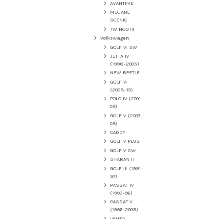
AVANTIME
MEGANE
SCENIC
TWINGO III
Volkswagen
GOLF VI SW
JETTA IV
(1998-2005)
NEW BEETLE
GOLF VI
(2008-13)
POLO IV (2001-
09)
GOLF V (2003-
09)
CADDY
GOLF V PLUS
GOLF V SW
SHARAN II
GOLF III (1991-
97)
PASSAT IV
(1993-96)
PASSAT V
(1996-2005)
VENTO