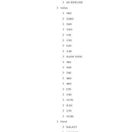
A3 BERLINE
Volvo
V60
XC60
S60
S80
V70
V50
C30
S40
Autre Volvo
760
940
740
960
460
C70
V40
XC70
850
S70
XC90
Ford
GALAXY