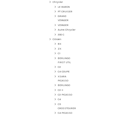
Chrysler
LE BARON
PT CRUISER
GRAND
VOYAGER
VOYAGER
Autre Chrysler
300 C
Citroën
BX
ZX
C1
BERLINGO
FIRST UTIL
C3
C4 COUPE
XSARA
PICASSO
BERLINGO
C3 II
C3 PICASSO
C4
C5
CROSSTOURER
C4 PICASSO