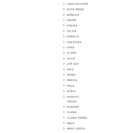
LAND CRUISER
Autre Toyota
AVENSIS
CAMRY
CARINA
CELICA
COROLLA
CRESSIDA
DYNA
HI-ACE
HILUX
LITE ACE
MR2
PICNIC
PREVIA
RAV4
AURIS
AVENSIS
VERSO
RUNNER
SUPRA
SUPRA TURBO
YARIS
YARIS VERSO