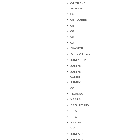
C4 GRAND
PICASSO
C5 II
C5 TOURER
C5
C8
C6
CX
EVASION
Autre Citroën
JUMPER 2
JUMPER
JUMPER
COMBI
JUMPY
C2
PICASSO
XSARA
DS5 HYBRID
DS5
DS4
XANTIA
XM
JUMPY 2
JUMPY 3