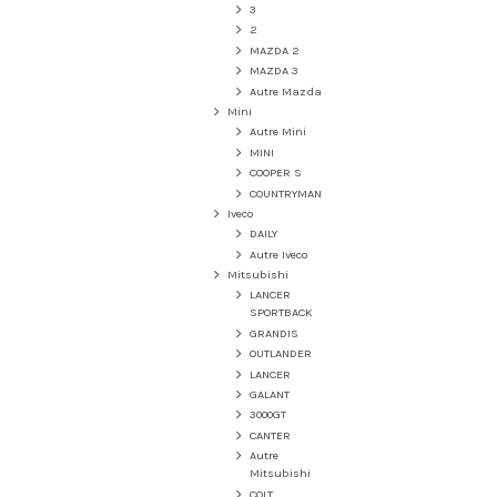
3
2
MAZDA 2
MAZDA 3
Autre Mazda
Mini
Autre Mini
MINI
COOPER S
COUNTRYMAN
Iveco
DAILY
Autre Iveco
Mitsubishi
LANCER
SPORTBACK
GRANDIS
OUTLANDER
LANCER
GALANT
3000GT
CANTER
Autre
Mitsubishi
COLT