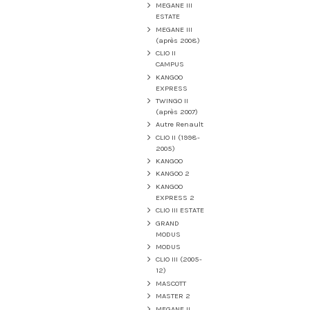
MEGANE III
ESTATE
MEGANE III
(après 2008)
CLIO II
CAMPUS
KANGOO
EXPRESS
TWINGO II
(après 2007)
Autre Renault
CLIO II (1998-
2005)
KANGOO
KANGOO 2
KANGOO
EXPRESS 2
CLIO III ESTATE
GRAND
MODUS
MODUS
CLIO III (2005-
12)
MASCOTT
MASTER 2
MEGANE II