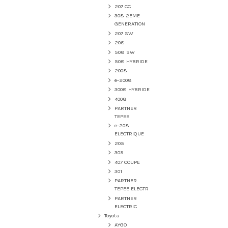
207 CC
308 2EME
GENERATION
207 SW
208
508 SW
508 HYBRIDE
2008
e-2008
3008 HYBRIDE
4008
PARTNER
TEPEE
e-208
ELECTRIQUE
205
309
407 COUPE
301
PARTNER
TEPEE ELECTR
PARTNER
ELECTRIC
Toyota
AYGO