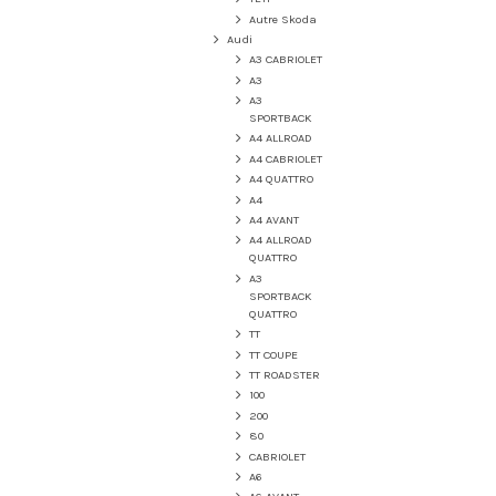
Autre Skoda
Audi
A3 CABRIOLET
A3
A3
SPORTBACK
A4 ALLROAD
A4 CABRIOLET
A4 QUATTRO
A4
A4 AVANT
A4 ALLROAD
QUATTRO
A3
SPORTBACK
QUATTRO
TT
TT COUPE
TT ROADSTER
100
200
80
CABRIOLET
A6