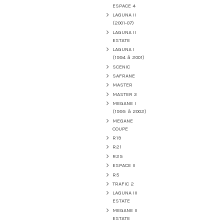
ESPACE 4
LAGUNA II
(2001-07)
LAGUNA II
ESTATE
LAGUNA I
(1994 à 2001)
SCENIC
SAFRANE
MASTER
MASTER 3
MEGANE I
(1995 à 2002)
MEGANE
COUPE
R19
R21
R25
ESPACE II
R5
TRAFIC 2
LAGUNA III
ESTATE
MEGANE II
ESTATE