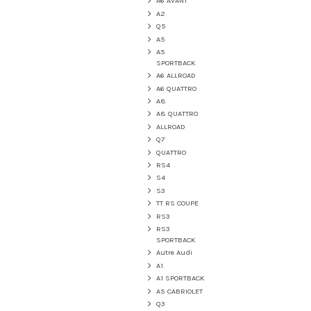
A6 AVANT
A2
Q5
A5
A5
SPORTBACK
A6 ALLROAD
A6 QUATTRO
A8
A8 QUATTRO
ALLROAD
Q7
QUATTRO
RS4
S4
S3
TT RS COUPE
RS3
RS3
SPORTBACK
Autre Audi
A1
A1 SPORTBACK
A5 CABRIOLET
Q3