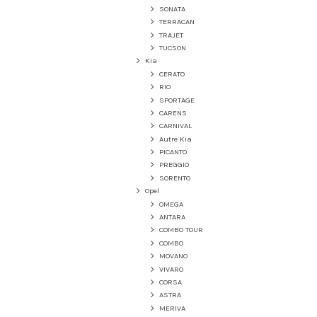
SONATA
TERRACAN
TRAJET
TUCSON
Kia
CERATO
RIO
SPORTAGE
CARENS
CARNIVAL
Autre Kia
PICANTO
PREGGIO
SORENTO
Opel
OMEGA
ANTARA
COMBO TOUR
COMBO
MOVANO
VIVARO
CORSA
ASTRA
MERIVA