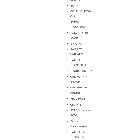
BORA
GOLF IV (1997-
04)
JETTA III
(1992-99)
POLO III (1994-
2001)
SHARAN
PASSAT
VARIANT
PASSAT III
(1988-93)
TRANSPORTER
CALIFORNIA
BEACH
CARAVELLE
COMBI
MULTIVAN
CRAFTER
POLO V (après
2009)
Autre
Volkswagen
PASSAT VI
(2005-10)