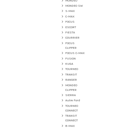
MONDEO
MONDEO SW
S-MAX
C-MAX
FOCUS
ESCORT
FIESTA
COURRIER
FOCUS
CLIPPER
FOCUS C-MAX
FUSION
KUGA
TOURNEO
TRANSIT
RANGER
MONDEO
CLIPPER
SIERRA
Autre Ford
TOURNEO
CONNECT
TRANSIT
CONNECT
B-MAX