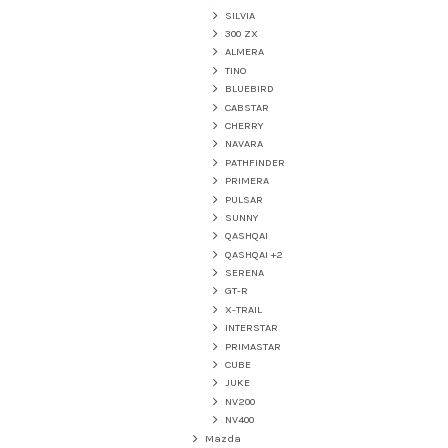
SILVIA
300 ZX
ALMERA
TINO
BLUEBIRD
CABSTAR
CHERRY
NAVARA
PATHFINDER
PRIMERA
PULSAR
SUNNY
QASHQAI
QASHQAI +2
SERENA
GT-R
X-TRAIL
INTERSTAR
PRIMASTAR
CUBE
JUKE
NV200
NV400
Mazda