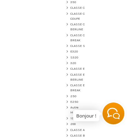
350
CLASSE C
CLASSE C
COUPE
CLASSE C
BERLINE
CLASSE C
BREAK
CLASSE S
E320
S320
320
CLASSE E
CLASSE E
BERLINE
CLASSE E
BREAK
250
E250
Autre
Mercedes
190
200
CLASSE A
CLASSE B