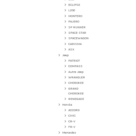
ECLIPSE
L200
MONTERO
PAJERO
SP RUNNER
SPACE STAR
SPACEWAGON
CARISMA
ASX
Jeep
PATRIOT
COMPASS
Autre Jeep
WRANGLER
CHEROKEE
GRAND
CHEROKEE
RENEGADE
Honda
ACCORD
CIVIC
CR-V
FR-V
Mercedes