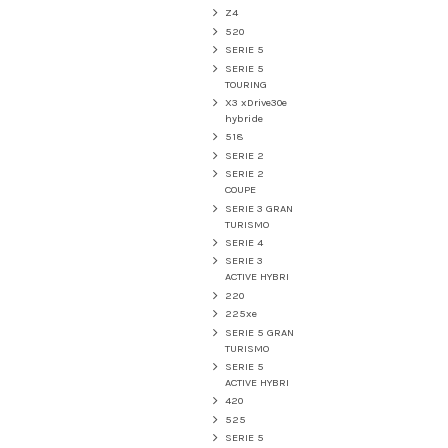
Z4
520
SERIE 5
SERIE 5
TOURING
X3 xDrive30e
hybride
518
SERIE 2
SERIE 2
COUPE
SERIE 3 GRAN
TURISMO
SERIE 4
SERIE 3
ACTIVE HYBRI
220
225xe
SERIE 5 GRAN
TURISMO
SERIE 5
ACTIVE HYBRI
420
525
SERIE 5