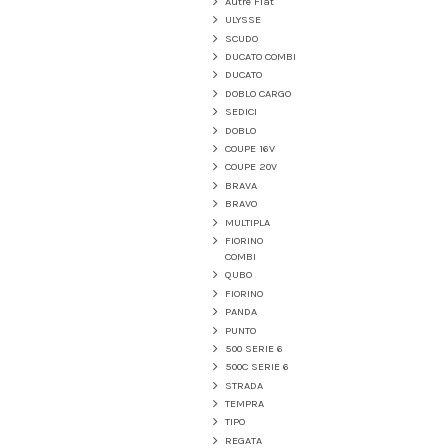
Autre Fiat
ULYSSE
SCUDO
DUCATO COMBI
DUCATO
DOBLO CARGO
SEDICI
DOBLO
COUPE 16V
COUPE 20V
BRAVA
BRAVO
MULTIPLA
FIORINO
COMBI
QUBO
FIORINO
PANDA
PUNTO
500 SERIE 6
500C SERIE 6
STRADA
TEMPRA
TIPO
REGATA