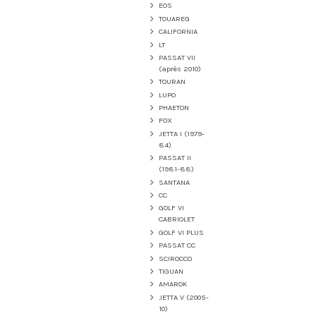
EOS
TOUAREG
CALIFORNIA
LT
PASSAT VII
(après 2010)
TOURAN
LUPO
PHAETON
FOX
JETTA I (1979-
84)
PASSAT II
(1981-88)
SANTANA
CC
GOLF VI
CABRIOLET
GOLF VI PLUS
PASSAT CC
SCIROCCO
TIGUAN
AMAROK
JETTA V (2005-
10)