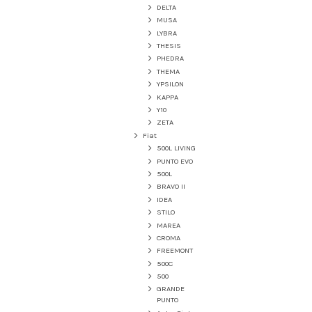
DELTA
MUSA
LYBRA
THESIS
PHEDRA
THEMA
YPSILON
KAPPA
Y10
ZETA
Fiat
500L LIVING
PUNTO EVO
500L
BRAVO II
IDEA
STILO
MAREA
CROMA
FREEMONT
500C
500
GRANDE
PUNTO