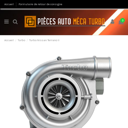
Accueil
Formulaire de retour de consigne
0
Accueil
Turbo
Turbo Nissan Terrano II