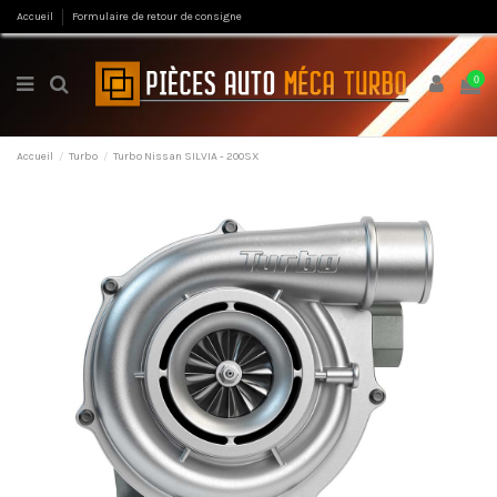
Accueil
Formulaire de retour de consigne
0
Accueil
Turbo
Turbo Nissan SILVIA - 200SX