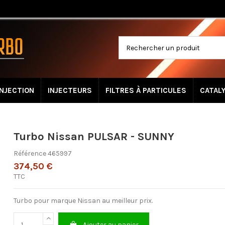
INJECTION
INJECTEURS
FILTRES À PARTICULES
CATAL
Turbo Nissan PULSAR - SUNNY
Référence
465997
374,50 €
TTC
Turbo pour marque Nissan au meilleur prix.
Ajouter au panier