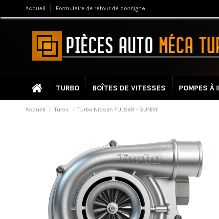
Accueil
Formulaire de retour de consigne
TURBO
BOÎTES DE VITESSES
POMPES À 
Accueil
Turbo
Turbo Nissan PULSAR - SUNNY