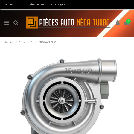
Accueil
Formulaire de retour de consigne
0
Accueil
Turbo
Turbo NISSAN TL18