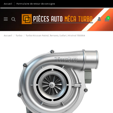
Accueil
Formulaire de retour de consigne
0
Accueil
Turbo
Turbo Nissan Patrol, Terrano, Safari, Mistral 705954