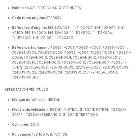
Fabricant:
GARRETT ECHANGE STANDARD
Code turbo origine:
GT2052V
Référence d'origine:
14411-2W203, 14411-2X900, 14411-2X90A, 14411-
VC100, 14411-VC200, 144112W203, 144112X900, 144112X90A,
14411VB100, 14411VC100, 14411VC200
Référence fabriquant:
705954-0002, 705954-0003, 705954-0004,
705954-0005, 705954-0006, 705954-0007, 705954-0008, 705954-
0009, 705954-0010, 705954-0011, 705954-0012, 705954-0013,
705954-0014, 705954-0015, 705954-0016, 705954-0017, 705954-
5017S, 723739-0002, 723739-0003, 723739-5002S, 723739-5003S,
724639-0002, 724639-0004, 724639-0006, 724639-5004S,
724639-5006S
AFFECTATION VÉHICULES
Marque du véhicule:
NISSAN
Modèle du véhicule:
(NISSAN) MISTRAL, (NISSAN) PATROL, (NISSAN)
SAFARI, (NISSAN) TERRANO 2, (NISSAN) TERRANO II
Cylindrée:
3.0 D
Puissance:
158 160 168, 160 168