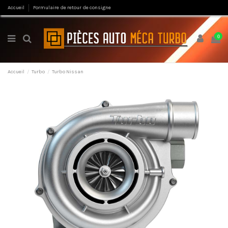
Accueil
Formulaire de retour de consigne
0
Accueil
Turbo
Turbo Nissan