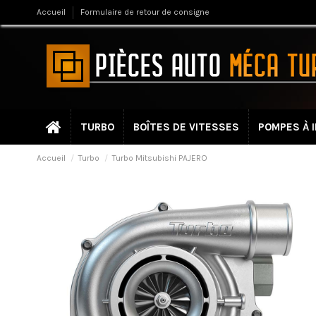
Accueil
Formulaire de retour de consigne
TURBO
BOÎTES DE VITESSES
POMPES À 
Accueil
Turbo
Turbo Mitsubishi PAJERO