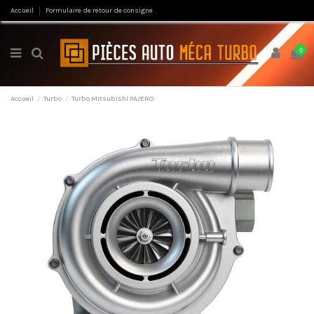
Accueil
Formulaire de retour de consigne
0
Accueil
Turbo
Turbo Mitsubishi PAJERO