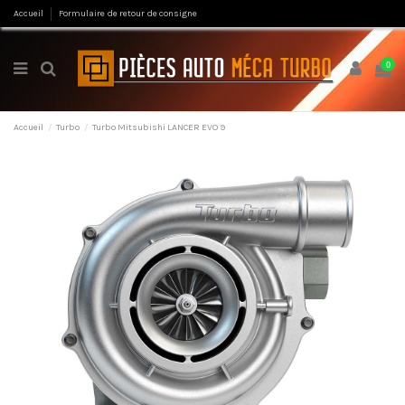
Accueil
Formulaire de retour de consigne
0
Accueil
Turbo
Turbo Mitsubishi LANCER EVO 9