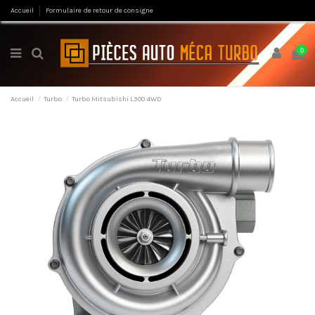
Accueil
Formulaire de retour de consigne
0
Accueil
Turbo
Turbo Mitsubishi L300 4WD