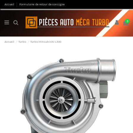
Accueil
Formulaire de retour de consigne
0
Accueil
Turbo
Turbo Mitsubishi L300