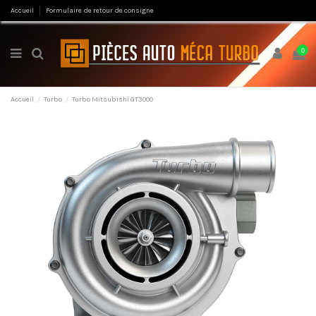
Accueil
Formulaire de retour de consigne
0
Accueil
Turbo
Turbo Mitsubishi GT3000