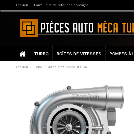
Accueil
Formulaire de retour de consigne
TURBO
BOÎTES DE VITESSES
POMPES À 
Accueil
Turbo
Turbo Mitsubishi DELICA