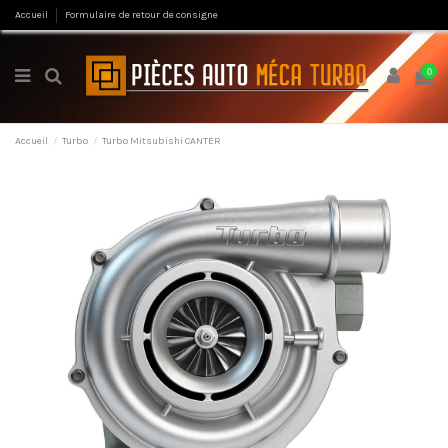
Accueil
Formulaire de retour de consigne
0
Accueil
Turbo
Turbo Mitsubishi CANTER