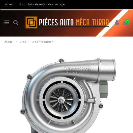
Accueil
Formulaire de retour de consigne
0
Accueil
Turbo
Turbo Mitsubishi